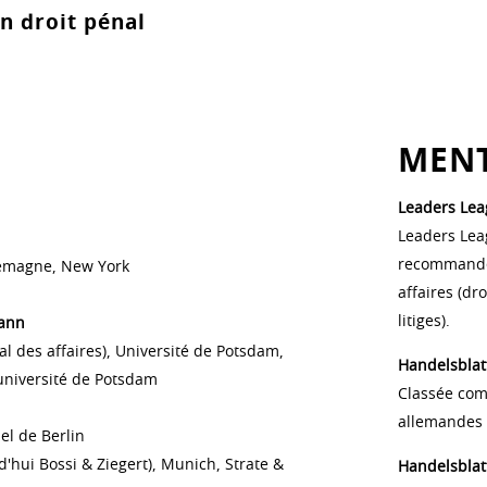
n droit pénal
MEN
Leaders Lea
Leaders Lea
recommandée
lemagne, New York
affaires (dr
litiges).
mann
al des affaires), Université de Potsdam,
Handelsblat
université de Potsdam
Classée com
allemandes e
el de Berlin
d'hui Bossi & Ziegert), Munich, Strate &
Handelsblat